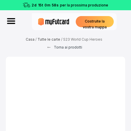
2
d
15
t
0
m
57
s
per la prossima produzione
Costruite la
vostra mappa
Casa
/
Tutte le carte
/ S23 World Cup Heroes
Torna ai prodotti