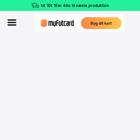
1
d
10
t
15
m
43
s
til næste produktion
Byg dit kort