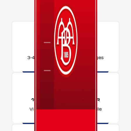
HURTIG LEVERING
3-4 dages produktion og 1-3 dages
levering.
10.000+ GLADE KUNDER
Vi har produceret FutCards i alle
variationer og farver.