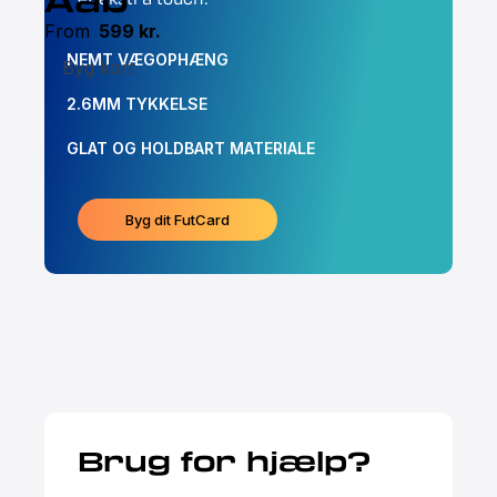
From
599
kr.
NEMT VÆGOPHÆNG
Byg kort
2.6MM TYKKELSE
GLAT OG HOLDBART MATERIALE
Byg dit FutCard
Brug for hjælp?