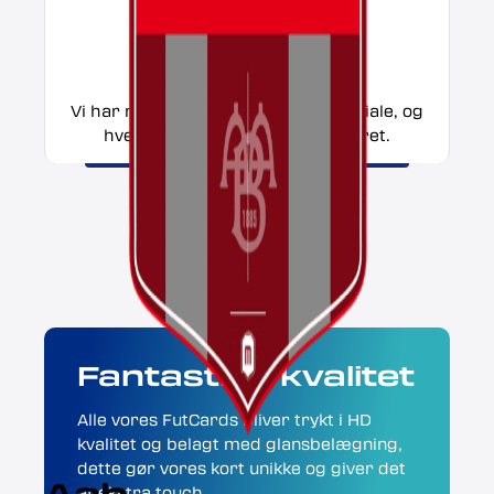
DANSK KVALITET
Vi har nøje udvalgt vores trykmateriale, og
hver prodution bliver kontrolskret.
Fantastisk kvalitet
Alle vores FutCards bliver trykt i HD
kvalitet og belagt med glansbelægning,
dette gør vores kort unikke og giver det
Aab
et ekstra touch.