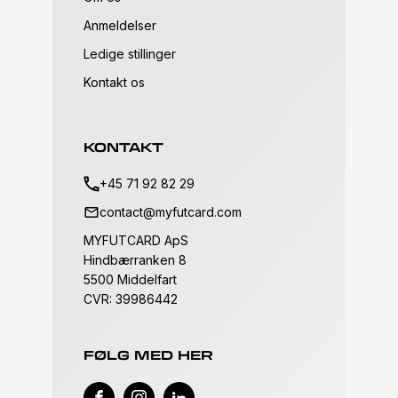
Anmeldelser
Ledige stillinger
Kontakt os
KONTAKT
+45 71 92 82 29
contact@myfutcard.com
MYFUTCARD ApS
Hindbærranken 8
5500 Middelfart
CVR: 39986442
FØLG MED HER