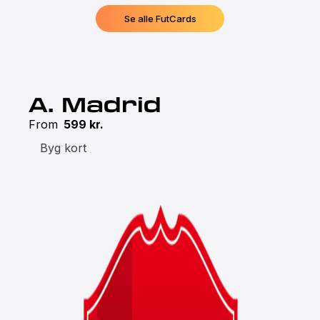
Se alle FutCards
A. Madrid
From
599
kr.
Byg kort