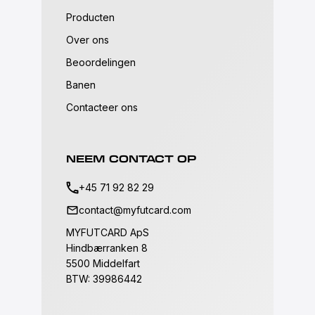
Producten
Over ons
Beoordelingen
Banen
Contacteer ons
NEEM CONTACT OP
+45 71 92 82 29
contact@myfutcard.com
MYFUTCARD ApS
Hindbærranken 8
5500 Middelfart
BTW: 39986442