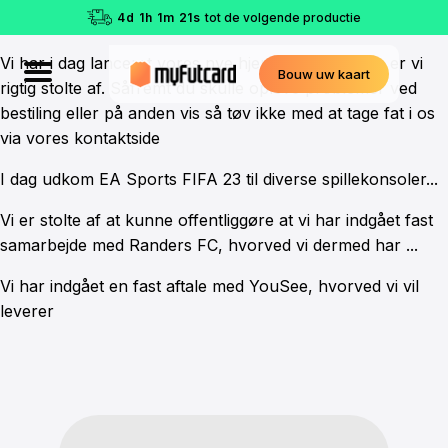
4
d
1
h
1
m
20
s
tot de volgende productie
Vi har i dag lanceret vores nye hjemmeside. Denne er vi
Bouw uw kaart
rigtig stolte af. Såfremt du skulle opleve problemer ved
bestiling eller på anden vis så tøv ikke med at tage fat i os
via vores kontaktside
I dag udkom EA Sports FIFA 23 til diverse spillekonsoler...
Vi er stolte af at kunne offentliggøre at vi har indgået fast
samarbejde med Randers FC, hvorved vi dermed har ...
Vi har indgået en fast aftale med YouSee, hvorved vi vil
leverer