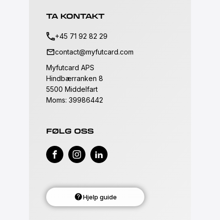
TA KONTAKT
+45 71 92 82 29
contact@myfutcard.com
Myfutcard APS
Hindbærranken 8
5500 Middelfart
Moms: 39986442
FØLG OSS
Hjelp guide