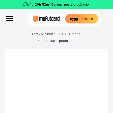
1
d
20
h
52
m
14
s
Inntil neste produksjon
Bygg kortet ditt
Hjem
/
Alle kort
/ S23 FUT Heroes
Tilbake til produkter