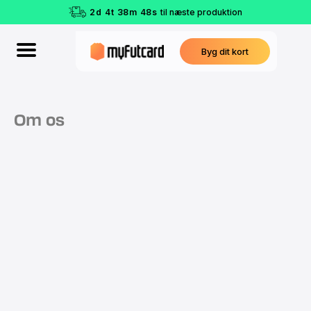
2
d
4
t
38
m
47
s
til næste produktion
Byg dit kort
Om os