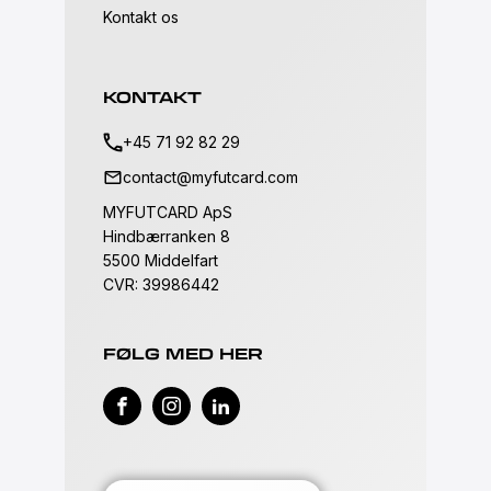
Kontakt os
KONTAKT
+45 71 92 82 29
contact@myfutcard.com
MYFUTCARD ApS
Hindbærranken 8
5500 Middelfart
CVR: 39986442
FØLG MED HER