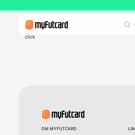
Product
search
click
OM MYFUTCARD
LI