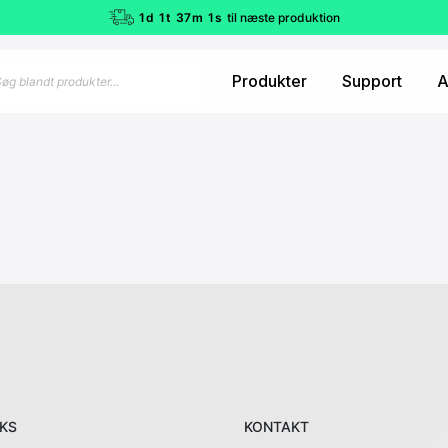
1
d
1
t
37
m
1
s
til næste produktion
s
Produkter
Support
A
NKS
KONTAKT