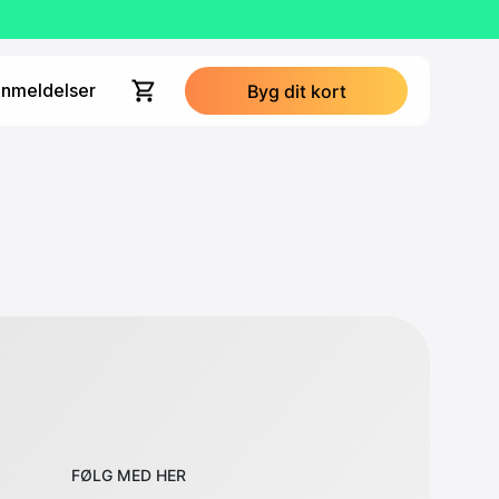
nmeldelser
Byg dit kort
FØLG MED HER