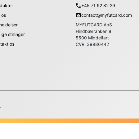
dukter
+45 71 92 82 29
 os
contact@myfutcard.com
eldelser
MYFUTCARD ApS
Hindbærranken 8
ige stillinger
5500 Middelfart
takt os
CVR: 39986442
r