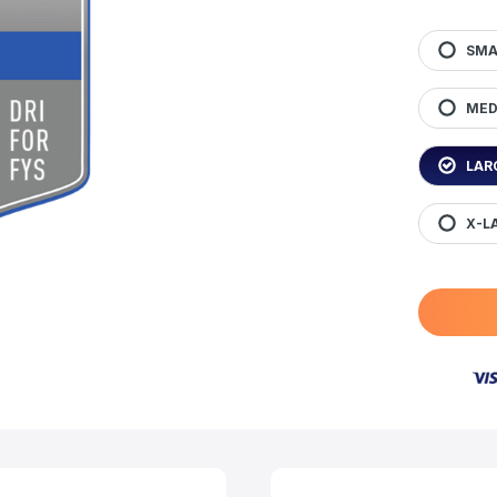
SMA
MED
LAR
X-LA