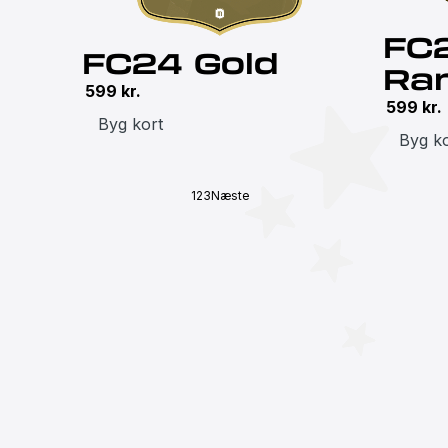
FC
FC24 Gold
Ra
599
kr.
599
kr.
Byg kort
Byg ko
1
2
3
Næste