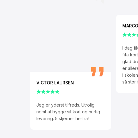
MARCO
I dag f
fifa ko
glad dr
er alle
i skolen
så stor
VICTOR LAURSEN
Jeg er yderst tilfreds. Utrolig
nemt at bygge sit kort og hurtig
levering. 5 stjerner herfra!