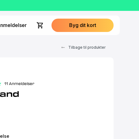
nmeldelser
Byg dit kort
Tilbage til produkter
11 Anmeldelser
land
relse