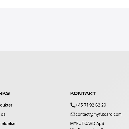
NKS
KONTAKT
dukter
+45 71 92 82 29
 os
contact@myfutcard.com
eldelser
MYFUTCARD ApS