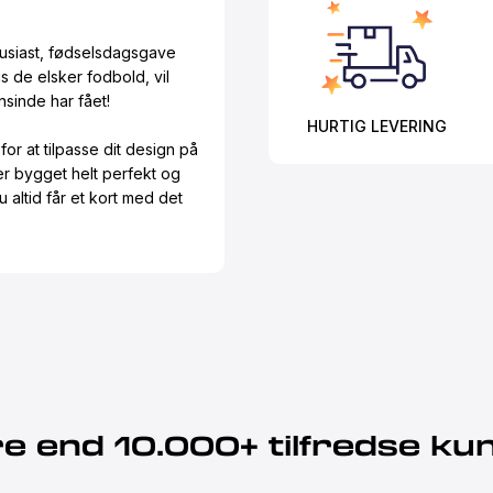
tusiast, fødselsdagsgave
is de elsker fodbold, vil
sinde har fået!
HURTIG LEVERING
or at tilpasse dit design på
 er bygget helt perfekt og
u altid får et kort med det
e end 10.000+ tilfredse ku