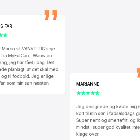
S FAR
ik Marco sit VANVITTIG seje
rt fra MyFutCard. Wauw en
eng, jeg har fået i dag. Det
rede planlagt, at det skal med
 og til fodbold. Jeg er lige
 fan som min søn næsten.
MARIANNE
Jeg designede og købte mig e
kort til min søn i fødselsdags g
Super nemt og smertefrit, og i
mindst i super god kvalitet. Inte
klage over.