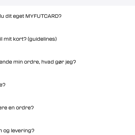
 du dit eget MYFUTCARD?
il mit kort? (guidelines)
ende min ordre, hvad gør jeg?
ne?
nere en ordre?
n og levering?