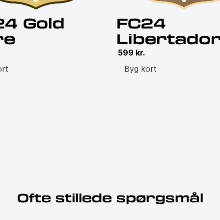
24 Gold
FC24
re
Libertado
599
kr.
rt
Byg kort
Ofte stillede spørgsmål