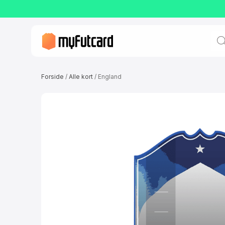
Prod
sear
Forside
/
Alle kort
/ England