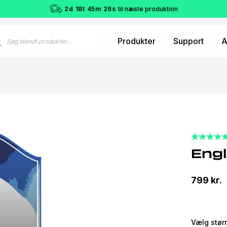
2
d
18
t
45
m
25
s
til næste produktion
ucts
Produkter
Support
A
ch
Eng
799
kr.
Vælg stør