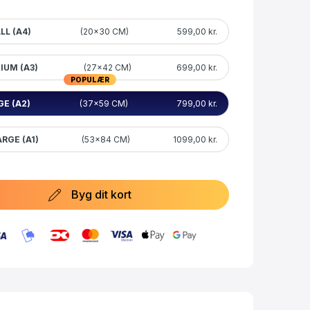
LL (A4)
(20×30 CM)
599,00 kr.
IUM (A3)
(27×42 CM)
699,00 kr.
POPULÆR
GE (A2)
(37×59 CM)
799,00 kr.
RGE (A1)
(53×84 CM)
1099,00 kr.
Byg dit kort