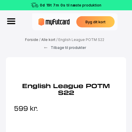
0
d
19
t
6
m
59
s
til næste produktion
Byg dit kort
Forside
/
Alle kort
/ English League POTM S22
Tilbage til produkter
English League POTM
S22
599
kr.