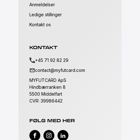
Anmeldelser
Ledige stillinger
Kontakt os
KONTAKT
+45 71 92 82 29
contact@myfutcard.com
MYFUTCARD ApS
Hindbærranken 8
5500 Middelfart
CVR: 39986442
FØLG MED HER