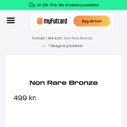
1
d
20
t
17
m
16
s
til næste produktion
Byg dit kort
Forside
/
Alle kort
/ Non Rare Bronze
Tilbage til produkter
Non Rare Bronze
499
kr.