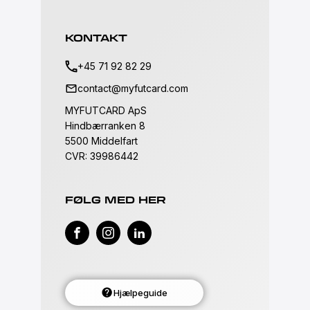
KONTAKT
+45 71 92 82 29
contact@myfutcard.com
MYFUTCARD ApS
Hindbærranken 8
5500 Middelfart
CVR: 39986442
FØLG MED HER
Hjælpeguide