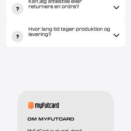
Kan jeg afbestille eller
returnere en ordre?
Hvor lang tid tager produktion og
levering?
OM MYFUTCARD
MyFutCard er et ungt, dansk