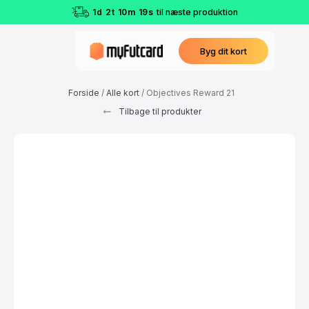
1
d
2
t
10
m
19
s
til næste produktion
Byg dit kort
Forside
/
Alle kort
/ Objectives Reward 21
Tilbage til produkter