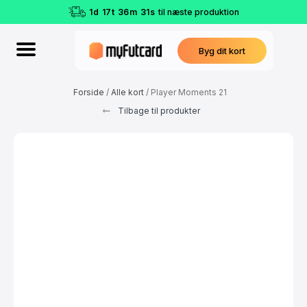
1
d
17
t
36
m
31
s
til næste produktion
Byg dit kort
Forside
/
Alle kort
/ Player Moments 21
Tilbage til produkter