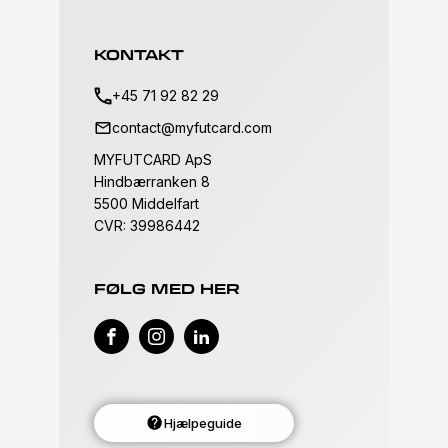
KONTAKT
+45 71 92 82 29
contact@myfutcard.com
MYFUTCARD ApS
Hindbærranken 8
5500 Middelfart
CVR: 39986442
FØLG MED HER
Hjælpeguide