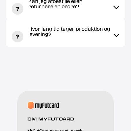
Kan jeg afbestille eller
returnere en ordre?
Hvor lang tid tager produktion og
levering?
OM MYFUTCARD
MyFutCard er et ungt, dansk