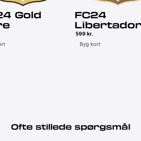
24 Gold
FC24
re
Libertado
599
kr.
rt
Byg kort
Ofte stillede spørgsmål