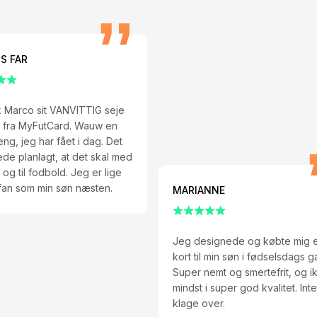
S FAR
ik Marco sit VANVITTIG seje
rt fra MyFutCard. Wauw en
eng, jeg har fået i dag. Det
rede planlagt, at det skal med
 og til fodbold. Jeg er lige
 fan som min søn næsten.
MARIANNE
Jeg designede og købte mig e
kort til min søn i fødselsdags g
Super nemt og smertefrit, og i
mindst i super god kvalitet. Inte
klage over.