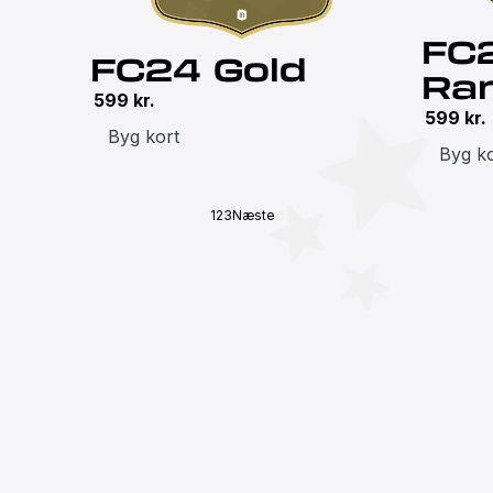
FC
FC24 Gold
Ra
599
kr.
599
kr.
Byg kort
Byg ko
1
2
3
Næste