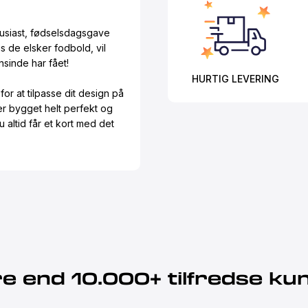
tusiast, fødselsdagsgave
is de elsker fodbold, vil
sinde har fået!
HURTIG LEVERING
or at tilpasse dit design på
 er bygget helt perfekt og
u altid får et kort med det
e end 10.000+ tilfredse ku