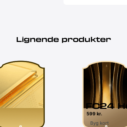
Lignende produkter
FC24 H
599
kr.
Byg kort