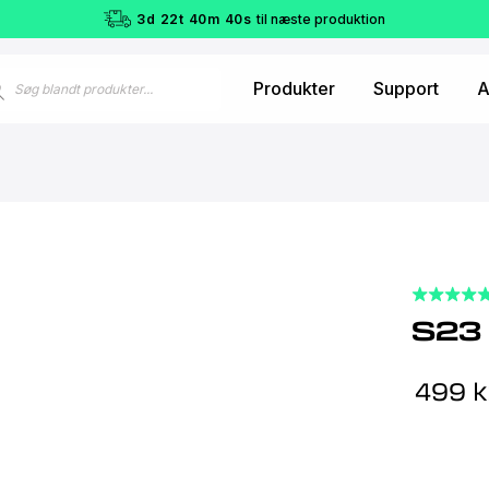
3
d
22
t
40
m
39
s
til næste produktion
ucts
Produkter
Support
A
ch
S23
499
k