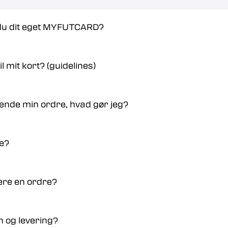
 du dit eget MYFUTCARD?
il mit kort? (guidelines)
ende min ordre, hvad gør jeg?
ne?
nere en ordre?
n og levering?