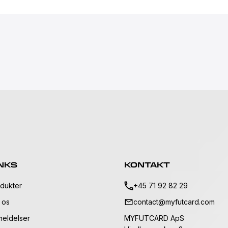
NKS
KONTAKT
dukter
+45 71 92 82 29
 os
contact@myfutcard.com
eldelser
MYFUTCARD ApS