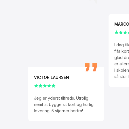
MARCO
I dag f
fifa ko
glad dr
er alle
i skolen
så stor
VICTOR LAURSEN
Jeg er yderst tilfreds. Utrolig
nemt at bygge sit kort og hurtig
levering. 5 stjerner herfra!