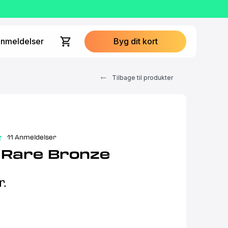
nmeldelser
Byg dit kort
Tilbage til produkter
11 Anmeldelser
 Rare Bronze
r.