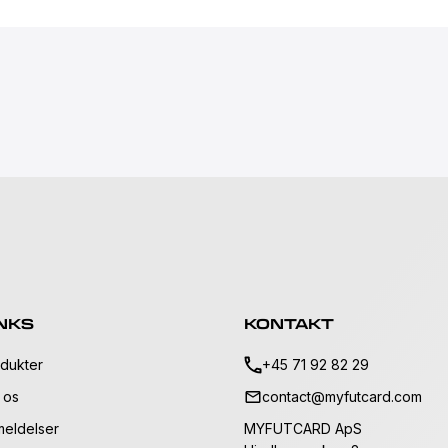
NKS
KONTAKT
dukter
+45 71 92 82 29
 os
contact@myfutcard.com
eldelser
MYFUTCARD ApS