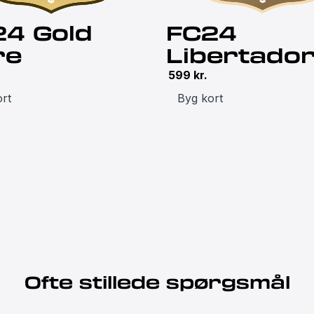
24 Gold
FC24
re
Libertado
599
kr.
rt
Byg kort
Ofte stillede spørgsmål