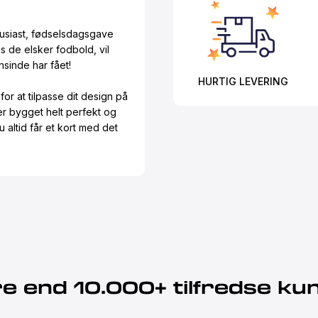
tusiast, fødselsdagsgave
is de elsker fodbold, vil
sinde har fået!
HURTIG LEVERING
or at tilpasse dit design på
 er bygget helt perfekt og
u altid får et kort med det
e end 10.000+ tilfredse ku