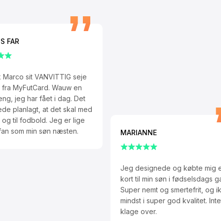
S FAR
ik Marco sit VANVITTIG seje
rt fra MyFutCard. Wauw en
eng, jeg har fået i dag. Det
rede planlagt, at det skal med
 og til fodbold. Jeg er lige
 fan som min søn næsten.
MARIANNE
Jeg designede og købte mig e
kort til min søn i fødselsdags g
Super nemt og smertefrit, og i
mindst i super god kvalitet. Inte
klage over.