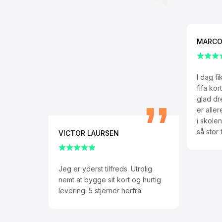
MARCO
I dag f
fifa ko
glad dr
er alle
i skolen
så stor
VICTOR LAURSEN
Jeg er yderst tilfreds. Utrolig
nemt at bygge sit kort og hurtig
levering. 5 stjerner herfra!