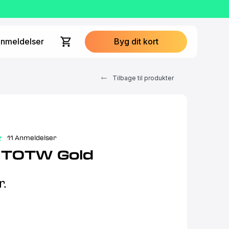
nmeldelser
Byg dit kort
Tilbage til produkter
11 Anmeldelser
 TOTW Gold
r.