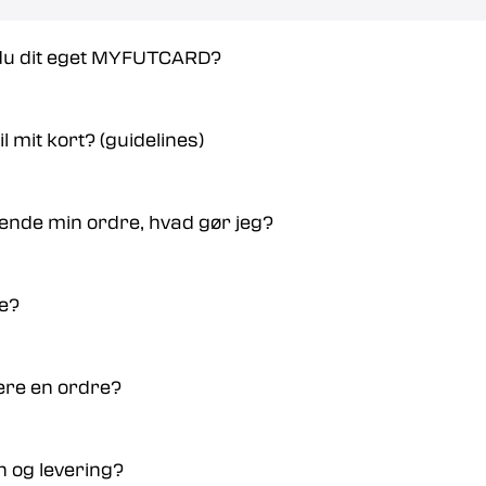
 du dit eget MYFUTCARD?
il mit kort? (guidelines)
ende min ordre, hvad gør jeg?
ne?
nere en ordre?
n og levering?