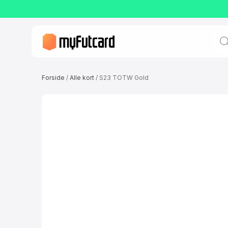
Prod
sear
Forside
/
Alle kort
/ S23 TOTW Gold