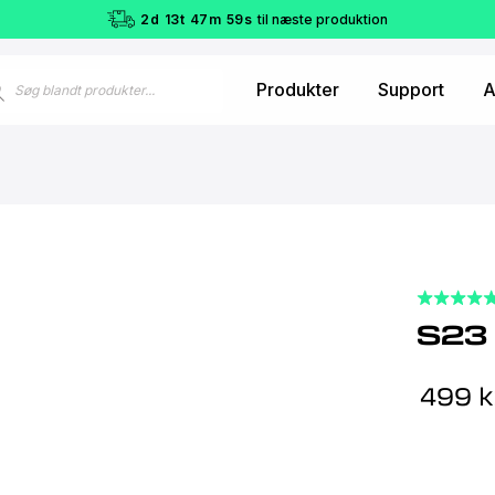
2
d
13
t
47
m
58
s
til næste produktion
ucts
Produkter
Support
A
ch
S23
499
k