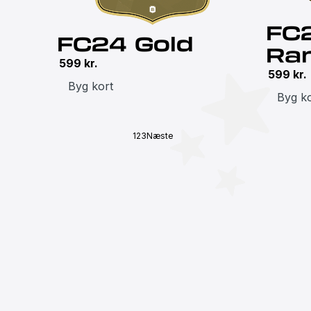
FC
FC24 Gold
Ra
599
kr.
599
kr.
Byg kort
Byg ko
1
2
3
Næste