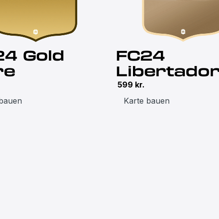
24 Gold
FC24
re
Libertado
599
kr.
 bauen
Karte bauen