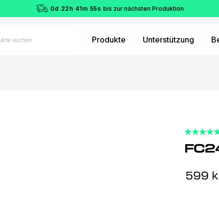
0
d
22
h
41
m
54
s
bis zur nächsten Produktion
Produkte
Unterstützung
B
FC24
599
k