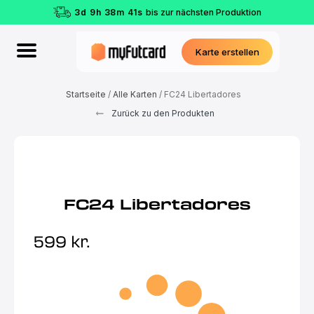
3
d
9
h
38
m
40
s
bis zur nächsten Produktion
Karte erstellen
Startseite
/
Alle Karten
/ FC24 Libertadores
Zurück zu den Produkten
FC24 Libertadores
599
kr.