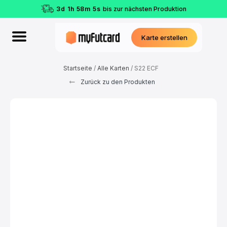
3
d
1
h
58
m
4
s
bis zur nächsten Produktion
Karte erstellen
Startseite
/
Alle Karten
/ S22 ECF
Zurück zu den Produkten