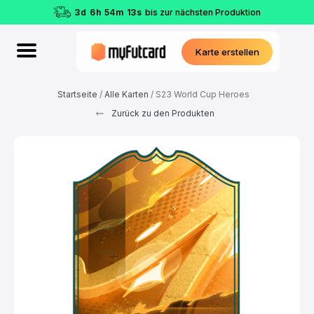
3
d
6
h
54
m
12
s
bis zur nächsten Produktion
Karte erstellen
Startseite
/
Alle Karten
/ S23 World Cup Heroes
Zurück zu den Produkten