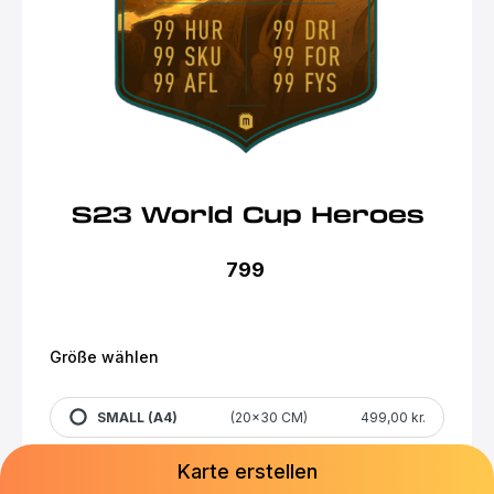
S23 World Cup Heroes
799
Größe wählen
SMALL (A4)
(20×30 CM)
499,00 kr.
Karte erstellen
MEDIUM (A3)
(27×42 CM)
699,00 kr.
POPULÆR