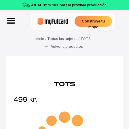
4
d
4
t
32
m
14
s
para la próxima producción
Construye tu
mapa
Inicio
/
Todas las tarjetas
/ TOTS
Volver a productos
TOTS
499
kr.