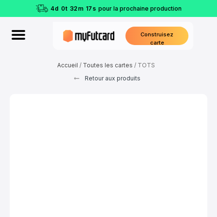
4
d
0
t
32
m
17
s
pour la prochaine production
Construisez
carte
Accueil
/
Toutes les cartes
/ TOTS
Retour aux produits