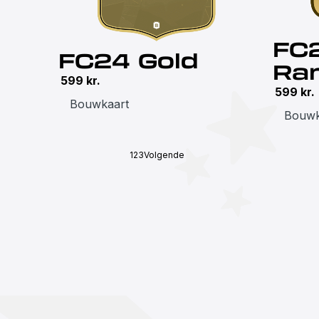
FC
FC24 Gold
Ra
599
kr.
599
kr.
Bouwkaart
Bouwk
1
2
3
Volgende