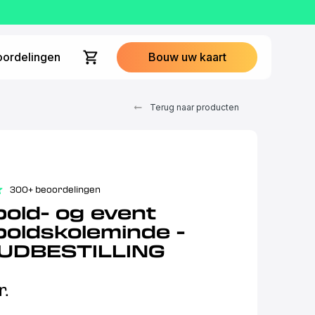
ordelingen
Bouw uw kaart
Terug naar producten
300+ beoordelingen
old- og event
oldskoleminde -
UDBESTILLING
r.