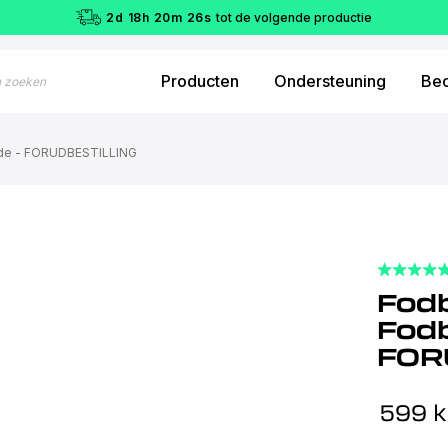
2
d
18
h
20
m
25
s
tot de volgende productie
Producten
Ondersteuning
Beo
nde - FORUDBESTILLING
Fodb
Fodb
FOR
599
k