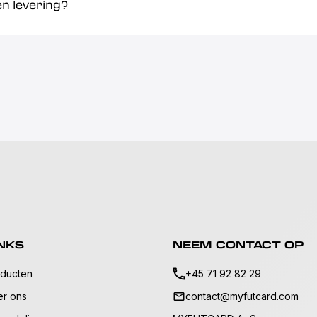
en levering?
NKS
NEEM CONTACT OP
ducten
+45 71 92 82 29
r ons
contact@myfutcard.com