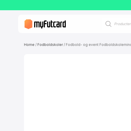
Producten
zoeken
Home
/
Fodboldskoler
/ Fodbold- og event Fodboldskolemi