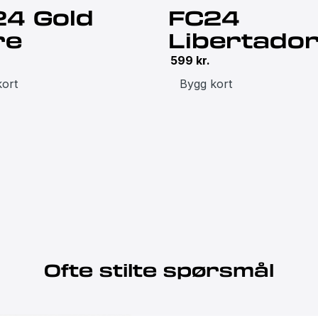
24 Gold
FC24
re
Libertado
599
kr.
kort
Bygg kort
Ofte stilte spørsmål