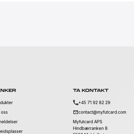
ENKER
TA KONTAKT
dukter
+45 71 92 82 29
 oss
contact@myfutcard.com
eldelser
Myfutcard APS
Hindbærranken 8
eidsplasser