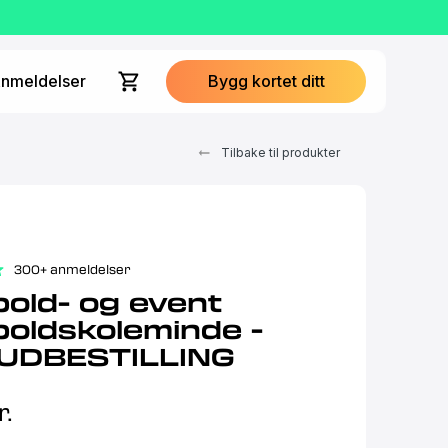
nmeldelser
Bygg kortet ditt
Tilbake til produkter
300+ anmeldelser
old- og event
oldskoleminde -
UDBESTILLING
r.