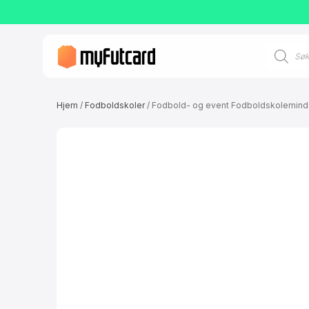
Søk
etter
produkter
Hjem
/
Fodboldskoler
/ Fodbold- og event Fodboldskolemin