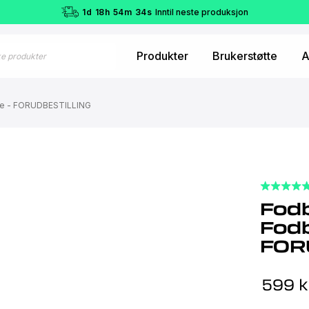
1
d
18
h
54
m
33
s
Inntil neste produksjon
Produkter
Brukerstøtte
A
de - FORUDBESTILLING
Fodb
Fodb
FOR
599
k