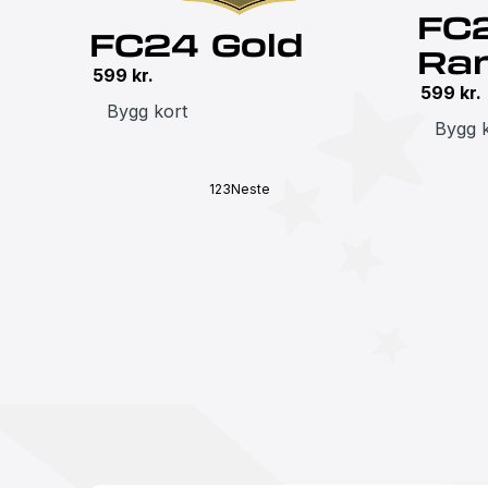
FC
FC24 Gold
Ra
599
kr.
599
kr.
Bygg kort
Bygg 
1
2
3
Neste